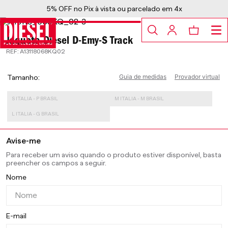
5% OFF no Pix à vista ou parcelado em 4x
Jaqueta Diesel D-Emy-S Track
:
A13118068KQ02
Guia de medidas
Provador virtual
Tamanho
S ITALIA - P BRASIL
M ITALIA - M BRASIL
L ITALIA - G BRASIL