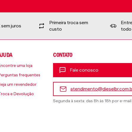
Primeira troca sem
Entr
 sem juros
custo
todo 
AJUDA
CONTATO
Encontre uma loja
Fale conosco
Perguntas frequentes
Seja um revendedor
atendimento@dieselbr.com.b
Troca e Devolução
Segunda à sexta: das 8h às 18h por e-mail