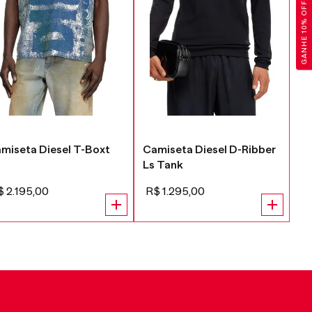
GANHE 10% OFF
miseta Diesel T-Boxt
Camiseta Diesel D-Ribber
Ca
2
Ls Tank
Di
$
2
.
195
,
00
R$
1
.
295
,
00
R