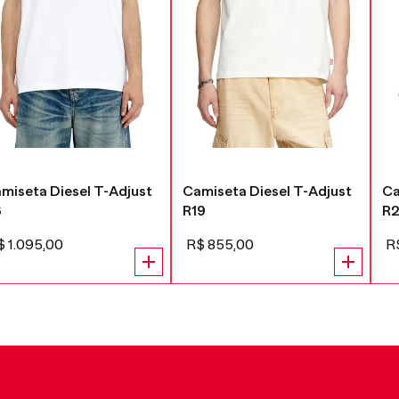
miseta Diesel T-Adjust
Camiseta Diesel T-Adjust
Ca
6
R19
R
$
1
.
095
,
00
R$
855
,
00
R