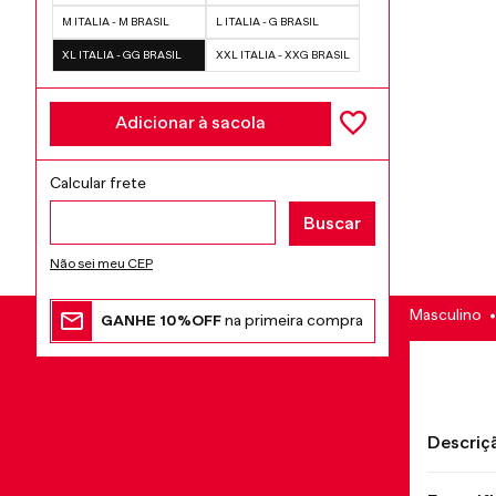
M ITALIA - M BRASIL
L ITALIA - G BRASIL
XL ITALIA - GG BRASIL
XXL ITALIA - XXG BRASIL
Adicionar à sacola
Não sei meu CEP
Masculino
GANHE 10%OFF
na primeira compra
Descriç