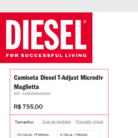
Camiseta Diesel T-Adjust Microdiv
Maglietta
:
A149310NIAX100
R$
755
,
00
Guia de medidas
Provador virtual
Tamanho
XS ITALIA - PP BRASIL
S ITALIA - P BRASIL