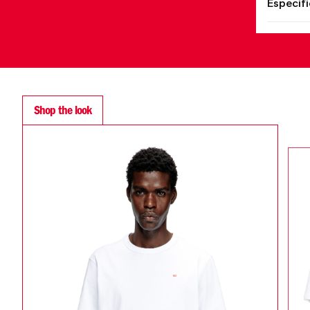
Especif
Shop the look
SALE