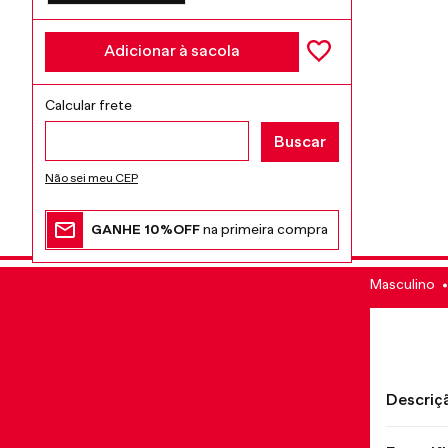
Adicionar à sacola
Não sei meu CEP
GANHE 10%OFF
na primeira compra
Masculino
Descriç