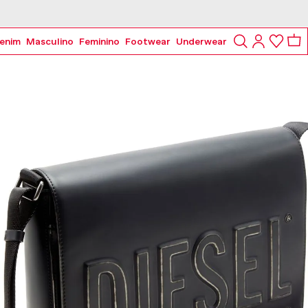
enim
Masculino
Feminino
Footwear
Underwear