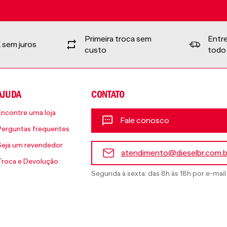
Primeira troca sem
Entr
 sem juros
custo
todo 
AJUDA
CONTATO
Encontre uma loja
Fale conosco
Perguntas frequentes
Seja um revendedor
atendimento@dieselbr.com.b
Troca e Devolução
Segunda à sexta: das 8h às 18h por e-mail