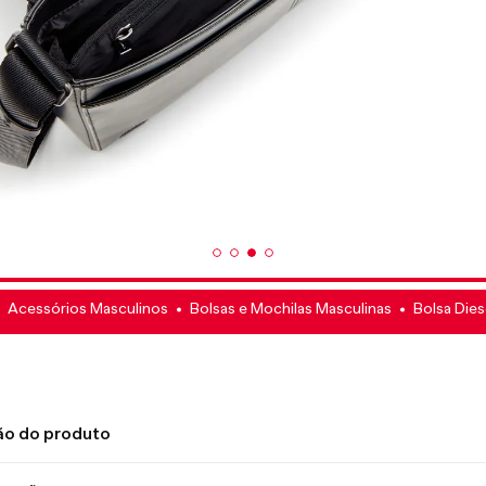
Acessórios Masculinos
Bolsas e Mochilas Masculinas
Bolsa Die
ão do produto