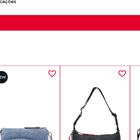
icações
NEW