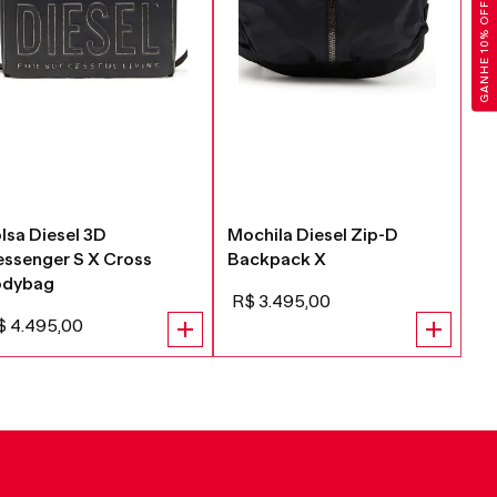
GANHE 10% OFF
lsa Diesel 3D
Mochila Diesel Zip-D
Bo
ssenger S X Cross
Backpack X
Sh
odybag
R
R$
3
.
495
,
00
R
$
4
.
495
,
00