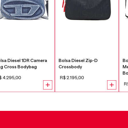
lsa Diesel 1DR Camera
Bolsa Diesel Zip-D
Bo
g Cross Bodybag
Crossbody
Me
B
$
4
.
295
,
00
R$
2
.
195
,
00
R