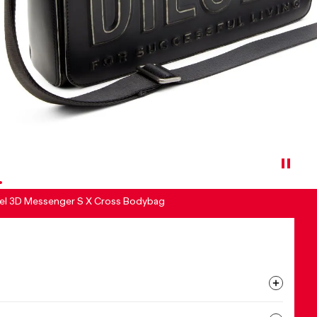
sel 3D Messenger S X Cross Bodybag