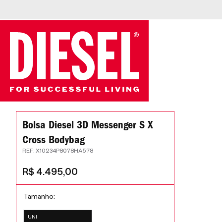
Bolsa Diesel 3D Messenger S X
Cross Bodybag
:
X10234P8078HA578
R$
4
.
495
,
00
Tamanho
UNI