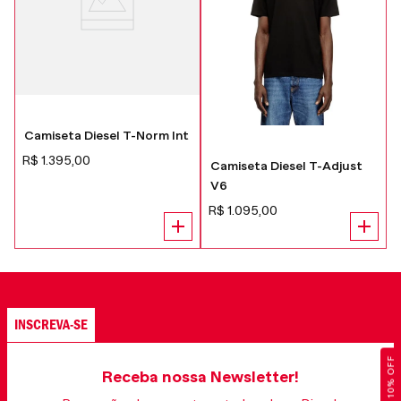
Camiseta Diesel T-Norm Int
R$
1
.
395
,
00
D
Camiseta Diesel T-Adjust
V6
R$
1
.
095
,
00
INSCREVA-SE
GANHE 10% OFF
Receba nossa Newsletter!