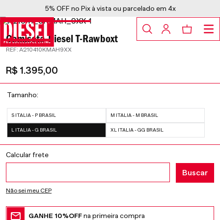
5% OFF no Pix à vista ou parcelado em 4x
Camiseta Diesel T-Rawboxt
:
A210410KMAH9XX
R$
1
.
395
,
00
Guia de medidas
Provador virtual
Tamanho
S ITALIA - P BRASIL
M ITALIA - M BRASIL
L ITALIA - G BRASIL
XL ITALIA - GG BRASIL
Não sei meu CEP
GANHE 10%OFF
na primeira compra