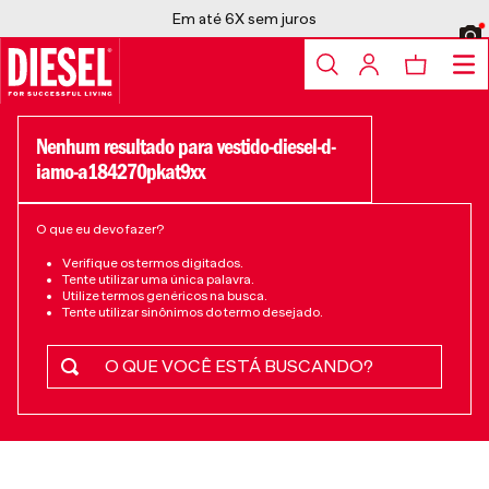
Em até 6X sem juros
vestido-diesel-d-
iamo-a184270pkat9xx
O que eu devo fazer?
Verifique os termos digitados.
Tente utilizar uma única palavra.
Utilize termos genéricos na busca.
Tente utilizar sinônimos do termo desejado.
Buscar