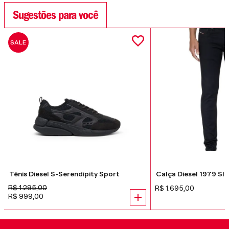
Sugestões para você
SALE
Tênis Diesel S-Serendipity Sport
Calça Diesel 1979 Sl
R$
1
.
295
,
00
R$
1
.
695
,
00
R$
999
,
00