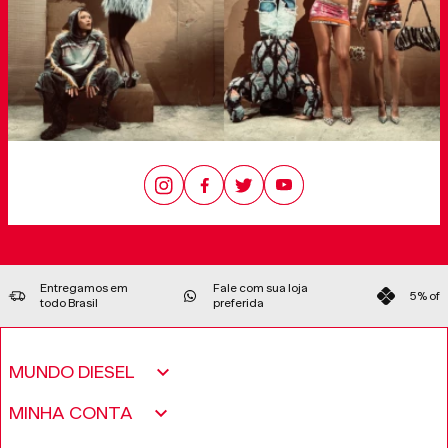
Entregamos em
Fale com sua loja
5% off 
todo Brasil
preferida
MUNDO DIESEL
Sobre nós
MINHA CONTA
Política de Privacidade