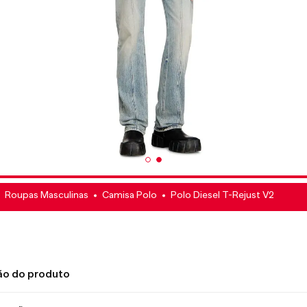
Roupas Masculinas
Camisa Polo
Polo Diesel T-Rejust V2
ão do produto