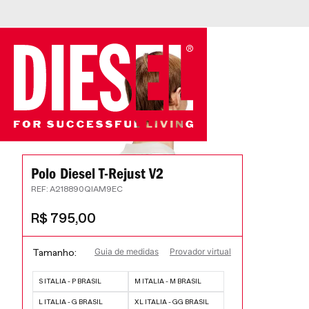
 juros
Polo Diesel T-Rejust V2
:
A218890QIAM9EC
R$
795
,
00
Guia de medidas
Provador virtual
Tamanho
S ITALIA - P BRASIL
M ITALIA - M BRASIL
L ITALIA - G BRASIL
XL ITALIA - GG BRASIL