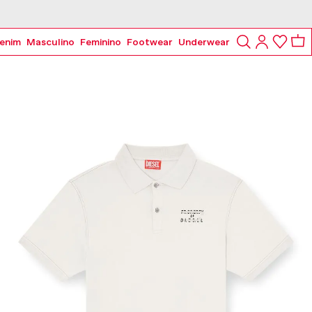
5% OFF no Pix à vista ou parcelado em 4x
enim
Masculino
Feminino
Footwear
Underwear