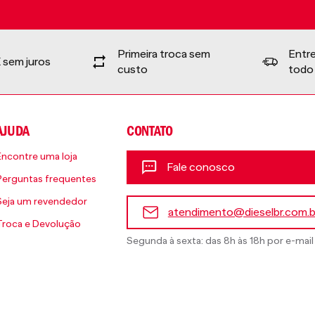
Primeira troca sem
Entr
 sem juros
custo
todo 
AJUDA
CONTATO
Encontre uma loja
Fale conosco
Perguntas frequentes
Seja um revendedor
atendimento@dieselbr.com.b
Troca e Devolução
Segunda à sexta: das 8h às 18h por e-mail