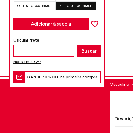
XXL ITALIA - XXG BRASIL
3XL ITALIA - 3XG BRASIL
Adicionar à sacola
Não sei meu CEP
GANHE 10%OFF
na primeira compra
Masculino
Descriç