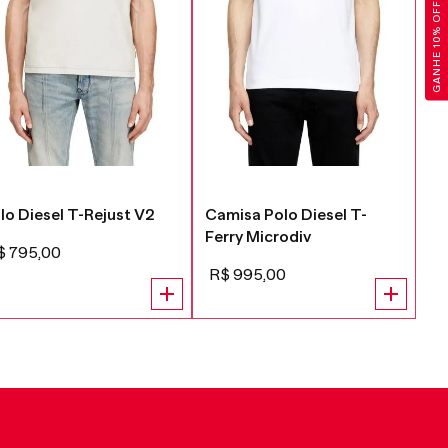
GANHE 10% OFF
lo Diesel T-Rejust V2
Camisa Polo Diesel T-
Ca
Ferry Microdiv
Do
$
795
,
00
R
R$
995
,
00
R