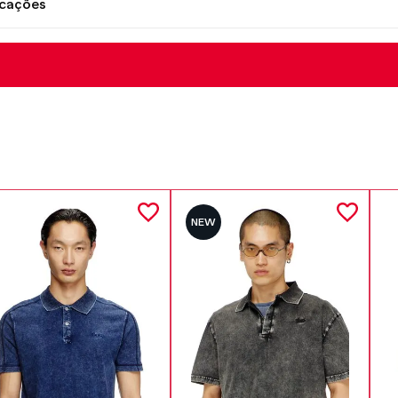
icações
NEW