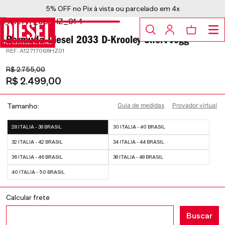
5% OFF no Pix à vista ou parcelado em 4x
Bermuda Diesel 2033 D-Krooley Short Jogg
:
A12717068HZ01
R$
2
.
755
,
00
R$
2
.
499
,
00
Guia de medidas
Provador virtual
Tamanho
28 ITALIA - 38 BRASIL
30 ITALIA - 40 BRASIL
32 ITALIA - 42 BRASIL
34 ITALIA - 44 BRASIL
36 ITALIA - 46 BRASIL
38 ITALIA - 48 BRASIL
40 ITALIA - 50 BRASIL