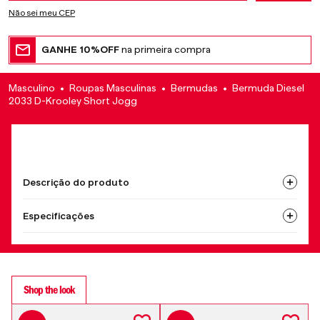
Não sei meu CEP
GANHE 10%OFF
na primeira compra
Masculino
Roupas Masculinas
Bermudas
Bermuda Diesel
2033 D-Krooley Short Jogg
Descrição do produto
Especificações
Shop the look