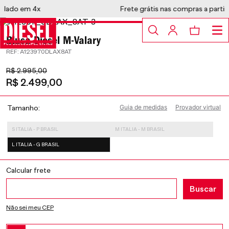
Frete grátis nas compras a partir de R$1.399
Blusa Diesel M-Valary
:
A123970DLAX8AT
R$
2
.
995
,
00
R$
2
.
499
,
00
Guia de medidas
Provador virtual
Tamanho
S ITALIA - P BRASIL
M ITALIA - M BRASIL
L ITALIA - G BRASIL
Não sei meu CEP