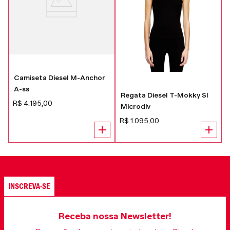
Camiseta Diesel M-Anchor
A-ss
Regata Diesel T-Mokky Sl
R$
4
.
195
,
00
Microdiv
R$
1
.
095
,
00
INSCREVA-SE
Receba nossa Newsletter!