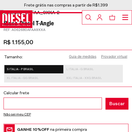
Frete grátis nas compras a partir de R$1.399
Blusa Diesel T-Angie
:
A062680AFAA9XXA
R$
1
.
155
,
00
Guia de medidas
Provador virtual
Tamanho
S ITALIA - P BRASIL
L ITALIA - G BRASIL
XL ITALIA - GG BRASIL
XXL ITALIA - XXG BRASIL
Não sei meu CEP
GANHE 10%OFF
na primeira compra