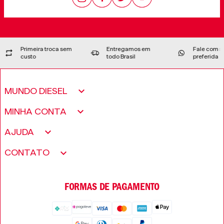
Primeira troca sem
Entregamos em
Fale com su
custo
todo Brasil
preferida
MUNDO DIESEL
Sobre nós
MINHA CONTA
Política de Privacidade
Meus pedidos
AJUDA
Fundação Only The Brave
Minha conta
Encontre uma loja
CONTATO
Trabalhe conosco
Wishlist
Perguntas frequentes
Seja um revendedor
FORMAS DE PAGAMENTO
Trocas e Devoluções