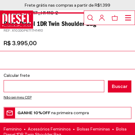
Frete grátis nas compras a partir de R$1.399
Bolsa Diesel 1DR Twin Shoulder Bag
:
X10330P6717H1410
R$
3
.
995
,
00
Não sei meu CEP
GANHE 10%OFF
na primeira compra
Feminino
Acessórios Femininos
Bolsas Femininas
Bolsa
Diesel 1DR Twin Shoulder Bag