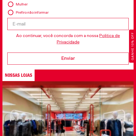
Mulher
Prefiro não informar
GANHE 10% OFF
Ao continuar, você concorda com a nossa
Politica de
Privacidade
Enviar
NOSSAS LOJAS