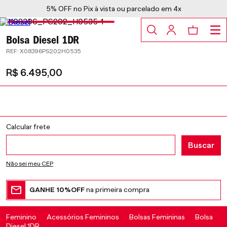
5% OFF no Pix à vista ou parcelado em 4x
Bolsa Diesel 1DR
:
X08396PS202H0535
R$
6
.
495
,
00
Não sei meu CEP
GANHE 10%OFF
na primeira compra
Feminino
Acessórios Femininos
Bolsas Femininas
Bolsa
Diesel 1DR