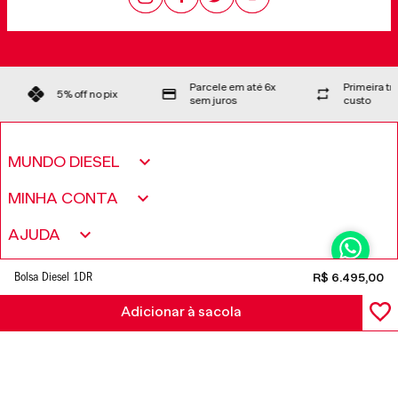
Parcele em até 6x
Primeira t
5% off no pix
sem juros
custo
MUNDO DIESEL
Sobre nós
MINHA CONTA
Política de Privacidade
Meus pedidos
AJUDA
Fundação Only The Brave
Minha conta
Encontre uma loja
CONTATO
Bolsa Diesel 1DR
R$
6
.
495
,
00
Trabalhe conosco
Wishlist
Perguntas frequentes
Adicionar à sacola
Seja um revendedor
FORMAS DE PAGAMENTO
Trocas e Devoluções