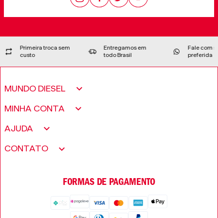
Primeira troca sem
Entregamos em
Fale com su
custo
todo Brasil
preferida
MUNDO DIESEL
Sobre nós
MINHA CONTA
Política de Privacidade
Meus pedidos
AJUDA
Fundação Only The Brave
Minha conta
Encontre uma loja
CONTATO
Trabalhe conosco
Wishlist
Perguntas frequentes
Seja um revendedor
FORMAS DE PAGAMENTO
Trocas e Devoluções