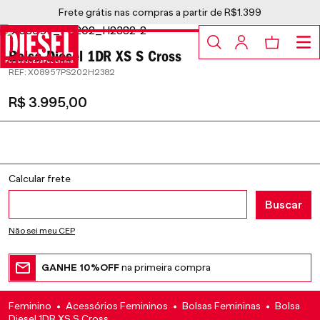
Frete grátis nas compras a partir de R$1.399
Bolsa Diesel 1DR XS S Cross
:
X08957PS202H2382
R$
3
.
995
,
00
Não sei meu CEP
GANHE 10%OFF
na primeira compra
Feminino
Acessórios Femininos
Bolsas Femininas
Bolsa
Diesel 1DR XS S Cross