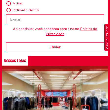
Mulher
Prefiro não informar
GANHE 10% OFF
Ao continuar, você concorda com a nossa
Politica de
Privacidade
Enviar
NOSSAS LOJAS