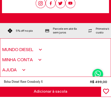
Parcele em até 6x
Primeira t
5% off no pix
sem juros
custo
MUNDO DIESEL
Sobre nós
MINHA CONTA
Política de Privacidade
Meus pedidos
AJUDA
Fundação Only The Brave
Minha conta
Encontre uma loja
CONTATO
Bolsa Diesel Rave Crossbody X
R$
499
,
00
Trabalhe conosco
Wishlist
Perguntas frequentes
Adicionar à sacola
Seja um revendedor
FORMAS DE PAGAMENTO
Trocas e Devoluções