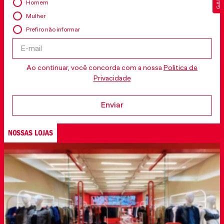
Homem
Mulher
Prefiro não informar
Ao continuar, você concorda com a nossa
Politica de
Privacidade
Enviar
NOSSAS LOJAS