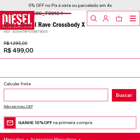
5% OFF no Pix à vista ou parcelado em 4x
Bolsa Diesel Rave Crossbody X
:
X09474P5586T8013
R$
1
.
295
,
00
R$
499
,
00
Não sei meu CEP
GANHE 10%OFF
na primeira compra
Masculino
Acessórios Masculinos