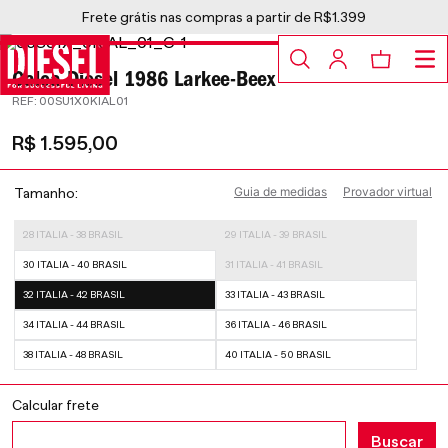
Frete grátis nas compras a partir de R$1.399
Calça Diesel 1986 Larkee-Beex
:
00SU1X0KIAL01
R$
1
.
595
,
00
Guia de medidas
Provador virtual
Tamanho
28 ITALIA - 38 BRASIL
29 ITALIA - 39 BRASIL
30 ITALIA - 40 BRASIL
31 ITALIA - 41 BRASIL
32 ITALIA - 42 BRASIL
33 ITALIA - 43 BRASIL
34 ITALIA - 44 BRASIL
36 ITALIA - 46 BRASIL
38 ITALIA - 48 BRASIL
40 ITALIA - 50 BRASIL