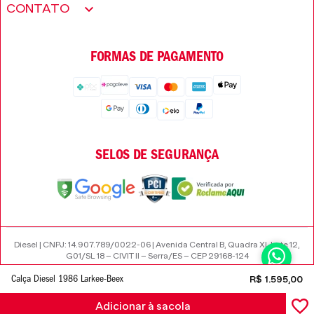
Encontre uma loja
CONTATO
Trabalhe conosco
Wishlist
Perguntas frequentes
Seja um revendedor
FORMAS DE PAGAMENTO
Trocas e Devoluções
SELOS DE SEGURANÇA
Diesel | CNPJ: 14.907.789/0022-06 | Avenida Central B, Quadra XI, Lote 12,
G01/SL 18 – CIVIT II – Serra/ES – CEP 29168-124
Calça Diesel 1986 Larkee-Beex
R$
1
.
595
,
00
Adicionar à sacola