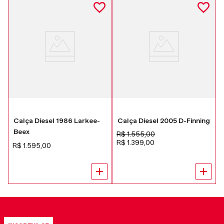
Calça Diesel 1986 Larkee-
Calça Diesel 2005 D-Finning
Beex
R$
1
.
555
,
00
t
R$
1
.
399
,
00
R$
1
.
595
,
00