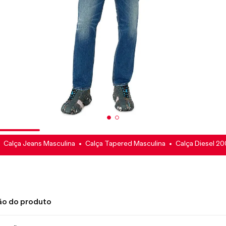
Calça Jeans Masculina
Calça Tapered Masculina
Calça Diesel 20
ão do produto