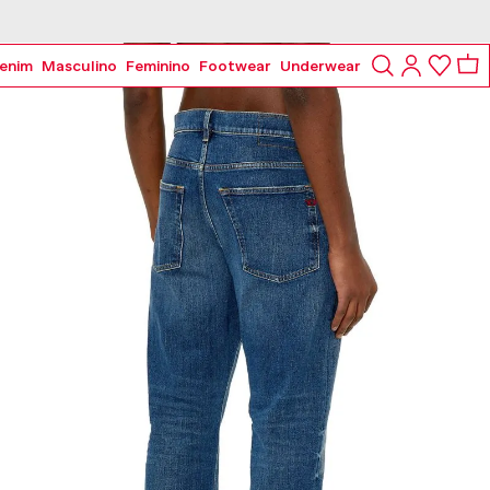
Frete grátis nas compras a partir de R$1.399
enim
Masculino
Feminino
Footwear
Underwear