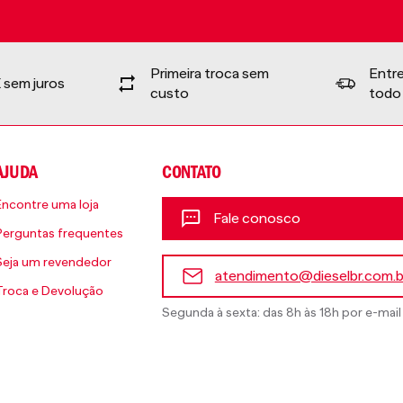
Primeira troca sem
Entr
 sem juros
custo
todo 
AJUDA
CONTATO
Encontre uma loja
Fale conosco
Perguntas frequentes
Seja um revendedor
atendimento@dieselbr.com.b
Troca e Devolução
Segunda à sexta: das 8h às 18h por e-mail