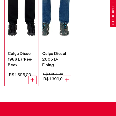
GANHE 10% OFF
Calça Diesel
Calça Diesel
1986 Larkee-
2005 D-
Beex
Fining
R$
1
.
695
,
00
R$
1
.
595
,
00
R$
1
.
399
,
00