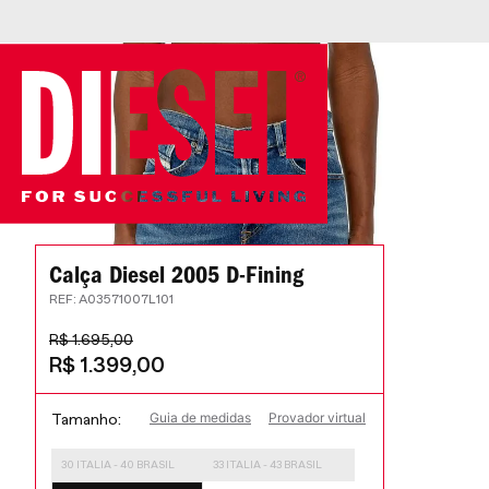
 parcelado em 4x
Calça Diesel 2005 D-Fining
:
A03571007L101
R$
1
.
695
,
00
R$
1
.
399
,
00
Guia de medidas
Provador virtual
Tamanho
30 ITALIA - 40 BRASIL
33 ITALIA - 43 BRASIL