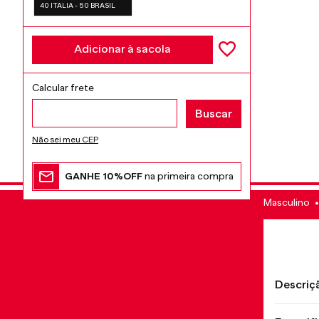
40 ITALIA - 50 BRASIL
Adicionar à sacola
Não sei meu CEP
GANHE 10%OFF
na primeira compra
Masculino
Descriç