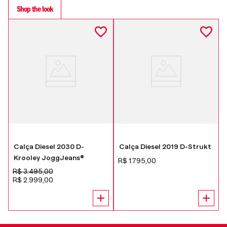
Shop the look
Calça Diesel 2030 D-
Calça Diesel 2019 D-Strukt
Krooley JoggJeans®
R$
1
.
795
,
00
R$
3
.
495
,
00
R$
2
.
999
,
00