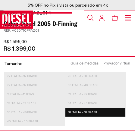
5% OFF no Pix à vista ou parcelado em 4x
Calça Diesel 2005 D-Finning
:
A035710PFAZ01
R$
1
.
595
,
00
R$
1
.
399
,
00
Guia de medidas
Provador virtual
Tamanho
27 ITALIA - 37 BRASIL
28 ITALIA - 38 BRASIL
29 ITALIA - 39 BRASIL
30 ITALIA - 40 BRASIL
31 ITALIA - 41 BRASIL
32 ITALIA - 42 BRASIL
33 ITALIA - 43 BRASIL
34 ITALIA - 44 BRASIL
36 ITALIA - 46 BRASIL
38 ITALIA - 48 BRASIL
40 ITALIA - 50 BRASIL