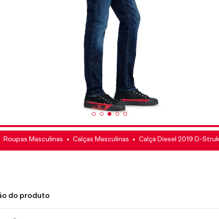
Roupas Masculinas
Calças Masculinas
Calça Diesel 2019 D-Struk
ão do produto