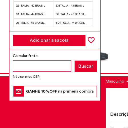
32 ITALIA - 42 BRASIL
33 ITALIA - 43 BRASIL
34 ITALIA - 44 BRASIL
36 ITALIA - 46 BRASIL
38 ITALIA - 48 BRASIL
50 ITALIA - M BRASIL
Adicionar à sacola
Não sei meu CEP
Masculino
GANHE 10%OFF
na primeira compra
Descriç