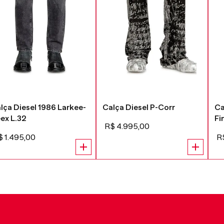
lça Diesel 1986 Larkee-
Calça Diesel P-Corr
Ca
ex L.32
Fi
R$
4
.
995
,
00
$
1
.
495
,
00
R