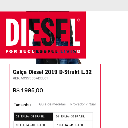
Calça Diesel 2019 D-Strukt L.32
:
A035580ADBL01
R$
1
.
995
,
00
Guia de medidas
Provador virtual
Tamanho
28 ITALIA - 38 BRASIL
29 ITALIA - 39 BRASIL
30 ITALIA - 40 BRASIL
31 ITALIA - 41 BRASIL