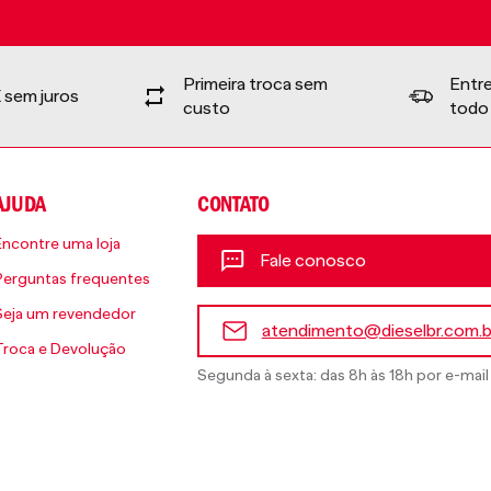
Primeira troca sem
Entr
 sem juros
custo
todo 
AJUDA
CONTATO
Encontre uma loja
Fale conosco
Perguntas frequentes
Seja um revendedor
atendimento@dieselbr.com.b
Troca e Devolução
Segunda à sexta: das 8h às 18h por e-mail