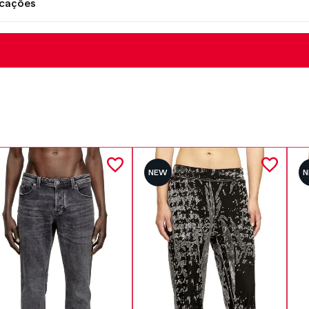
icações
NEW