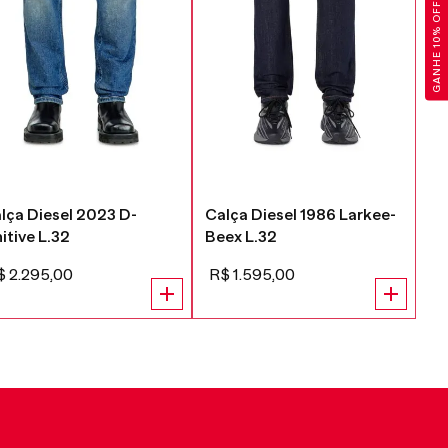
GANHE 10% OFF
lça Diesel 2023 D-
Calça Diesel 1986 Larkee-
Ca
nitive L.32
Beex L.32
St
$
2
.
295
,
00
R$
1
.
595
,
00
R