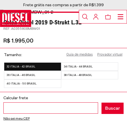
Frete grátis nas compras a partir de R$1.399
Calça Diesel 2019 D-Strukt L.32
:
A035580BMBW01
R$
1
.
995
,
00
Guia de medidas
Provador virtual
Tamanho
32 ITALIA - 42 BRASIL
34 ITALIA - 44 BRASIL
36 ITALIA - 46 BRASIL
38 ITALIA - 48 BRASIL
40 ITALIA - 50 BRASIL
Não sei meu CEP