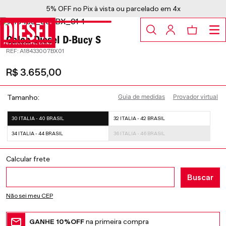
5% OFF no Pix à vista ou parcelado em 4x
Calça Diesel D-Bucy S
:
A18433007BX01
R$
3
.
655
,
00
Guia de medidas
Provador virtual
Tamanho
30 ITALIA - 40 BRASIL
32 ITALIA - 42 BRASIL
34 ITALIA - 44 BRASIL
36 ITALIA - 46 BRASIL
Não sei meu CEP
GANHE 10%OFF
na primeira compra