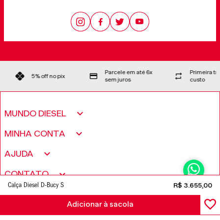
Parcele em até 6x
Primeira t
5% off no pix
sem juros
custo
MUNDO DIESEL
Sobre nós
MINHA CONTA
Política de Privacidade
Meus pedidos
AJUDA
Fundação Only The Brave
Minha conta
Encontre uma loja
CONTATO
Trabalhe conosco
Wishlist
Calça Diesel D-Bucy S
R$
3
.
655
,
00
Perguntas frequentes
Seja um revendedor
Adicionar à sacola
FORMAS DE PAGAMENTO
Trocas e Devoluções