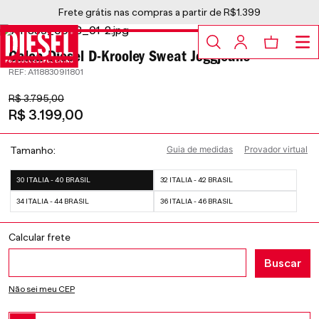
Frete grátis nas compras a partir de R$1.399
Calça Diesel D-Krooley Sweat Joggjeans®
:
A1188309I1801
R$
3
.
795
,
00
R$
3
.
199
,
00
Guia de medidas
Provador virtual
Tamanho
30 ITALIA - 40 BRASIL
32 ITALIA - 42 BRASIL
34 ITALIA - 44 BRASIL
36 ITALIA - 46 BRASIL
Não sei meu CEP