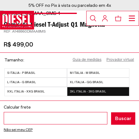
5% OFF no Pix à vista ou parcelado em 4x
Camiseta Diesel T-Adjust Q1 Maglietta
:
A148860DMAA8MS
R$
499
,
00
Guia de medidas
Provador virtual
Tamanho
S ITALIA - P BRASIL
M ITALIA - M BRASIL
L ITALIA - G BRASIL
XL ITALIA - GG BRASIL
XXL ITALIA - XXG BRASIL
3XL ITALIA - 3XG BRASIL
Não sei meu CEP