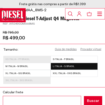
Frete grátis nas compras a partir de R$1.399
Camiseta Diesel T-Adjust Q4 Maglietta
:
A153490DMAA8MS
R$
795
,
00
R$
499
,
00
Guia de medidas
Provador virtual
Tamanho
XS ITALIA - PP BRASIL
S ITALIA - P BRASIL
M ITALIA - M BRASIL
L ITALIA - G BRASIL
XL ITALIA - GG BRASIL
XXL ITALIA - XXG BRASIL
3XL ITALIA - 3XG BRASIL