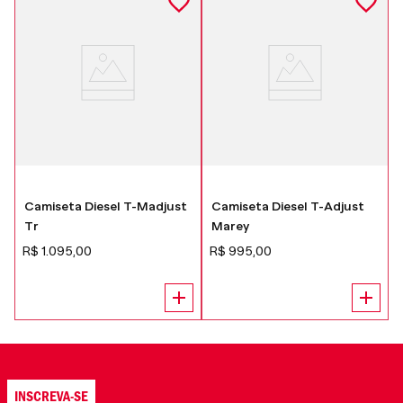
Camiseta Diesel T-Madjust
Camiseta Diesel T-Adjust
Tr
Marey
1
R$
1
.
095
,
00
R$
995
,
00
INSCREVA-SE