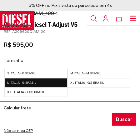
5% OFF no Pix à vista ou parcelado em 4x
Camiseta Diesel T-Adjust V5
:
A209620QIAM100
R$
595
,
00
Guia de medidas
Provador virtual
Tamanho
S ITALIA - P BRASIL
M ITALIA - M BRASIL
L ITALIA - G BRASIL
XL ITALIA - GG BRASIL
XXL ITALIA - XXG BRASIL
Não sei meu CEP