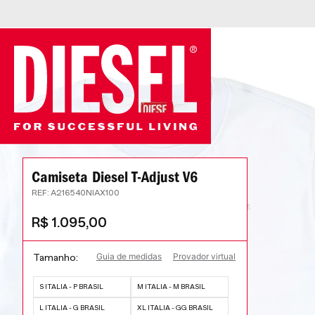
Camiseta Diesel T-Adjust V6
:
A216540NIAX100
R$
1
.
095
,
00
Guia de medidas
Provador virtual
Tamanho
S ITALIA - P BRASIL
M ITALIA - M BRASIL
L ITALIA - G BRASIL
XL ITALIA - GG BRASIL