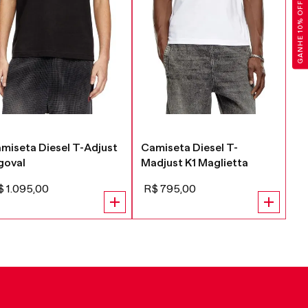
GANHE 10% OFF
miseta Diesel T-Adjust
Camiseta Diesel T-
Ca
goval
Madjust K1 Maglietta
Ma
$
1
.
095
,
00
R$
795
,
00
R