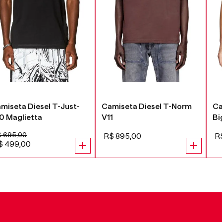
miseta Diesel T-Just-
Camiseta Diesel T-Norm
Ca
0 Maglietta
V11
Bi
$
695
,
00
R$
895
,
00
R
$
499
,
00