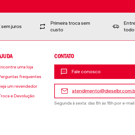
Primeira troca sem
Entr
 sem juros
custo
todo 
AJUDA
CONTATO
Encontre uma loja
Fale conosco
Perguntas frequentes
Seja um revendedor
atendimento@dieselbr.com.b
Troca e Devolução
Segunda à sexta: das 8h às 18h por e-mail