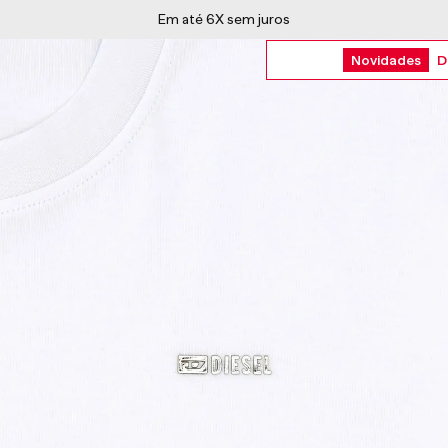
5% OFF no Pix à vista ou
Novidades
D