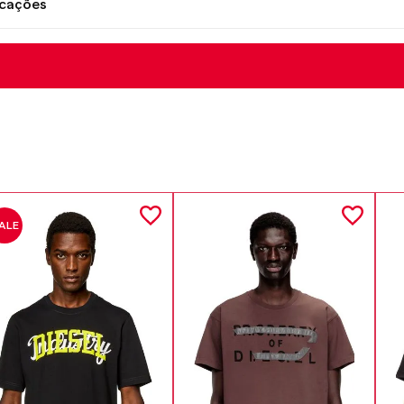
icações
ALE