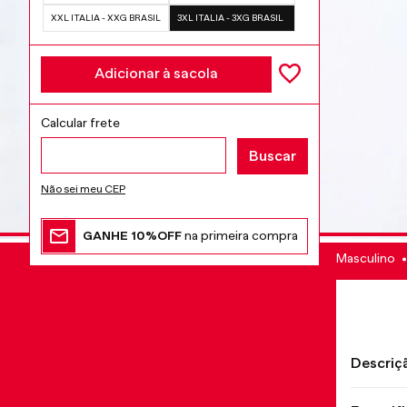
XXL ITALIA - XXG BRASIL
3XL ITALIA - 3XG BRASIL
Adicionar à sacola
Não sei meu CEP
GANHE 10%OFF
na primeira compra
Masculino
Descriç