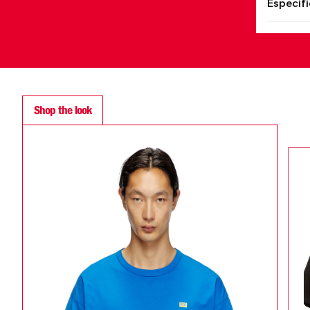
Especif
Shop the look
SALE