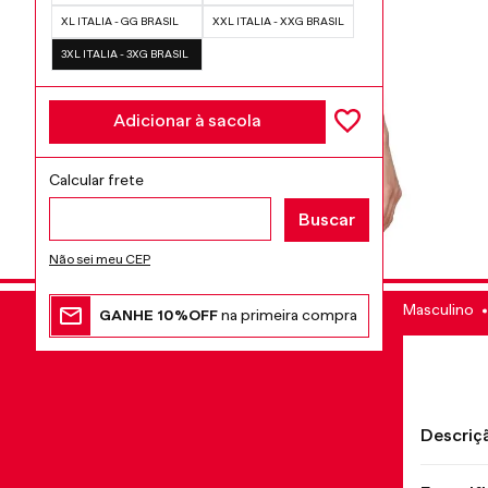
XL ITALIA - GG BRASIL
XXL ITALIA - XXG BRASIL
3XL ITALIA - 3XG BRASIL
Adicionar à sacola
Não sei meu CEP
Masculino
GANHE 10%OFF
na primeira compra
Descriç