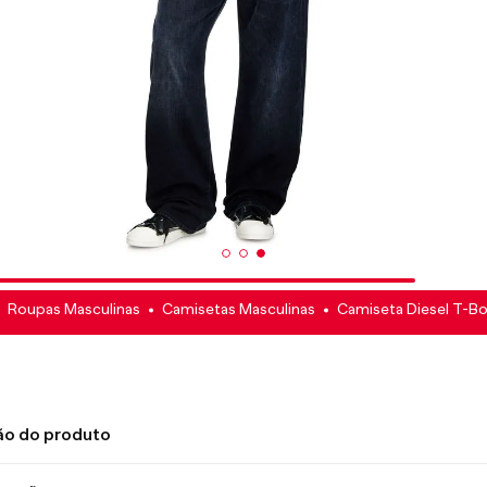
Roupas Masculinas
Camisetas Masculinas
Camiseta Diesel T-B
ão do produto