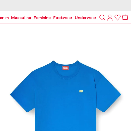
enim
Masculino
Feminino
Footwear
Underwear