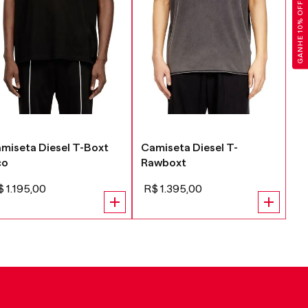
GANHE 10% OFF
miseta Diesel T-Boxt
Camiseta Diesel T-
Ca
co
Rawboxt
R
$
1
.
195
,
00
R$
1
.
395
,
00
R