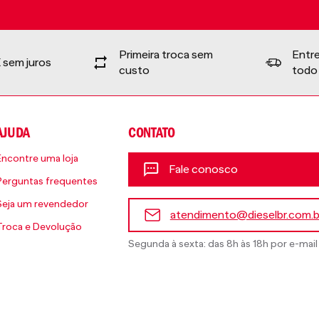
Primeira troca sem
Entr
 sem juros
custo
todo 
AJUDA
CONTATO
Encontre uma loja
Fale conosco
Perguntas frequentes
Seja um revendedor
atendimento@dieselbr.com.b
Troca e Devolução
Segunda à sexta: das 8h às 18h por e-mail