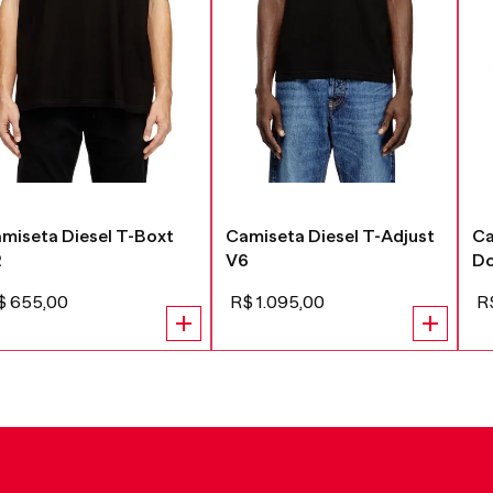
miseta Diesel T-Boxt
Camiseta Diesel T-Adjust
Ca
2
V6
D
$
655
,
00
R$
1
.
095
,
00
R