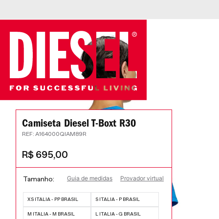
Camiseta Diesel T-Boxt R30
:
A164000QIAM89R
R$
695
,
00
Guia de medidas
Provador virtual
Tamanho
XS ITALIA - PP BRASIL
S ITALIA - P BRASIL
M ITALIA - M BRASIL
L ITALIA - G BRASIL