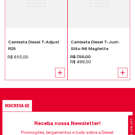
Camiseta Diesel T-Adjust
Camiseta Diesel T-Just-
R25
Slits-N6 Maglietta
4
R$
755
,
00
R$
855
,
00
R$
499
,
00
INSCREVA-SE
GANHE 10% OFF
Receba nossa Newsletter!
Promoções, lançamentos e tudo sobre a Diesel.