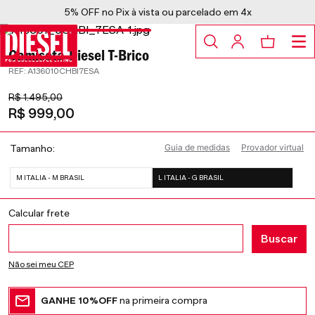
5% OFF no Pix à vista ou parcelado em 4x
Camiseta Diesel T-Brico
:
A136010CHBI7ESA
R$
1
.
495
,
00
R$
999
,
00
Guia de medidas
Provador virtual
Tamanho
M ITALIA - M BRASIL
L ITALIA - G BRASIL
Não sei meu CEP
GANHE 10%OFF
na primeira compra