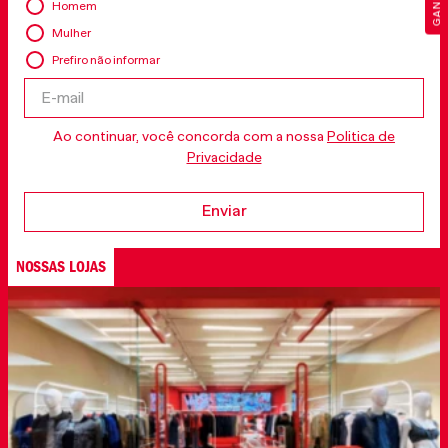
Homem
Mulher
Prefiro não informar
Ao continuar, você concorda com a nossa
Politica de
Privacidade
Enviar
NOSSAS LOJAS