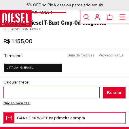
5% OFF no Pix à vista ou parcelado em 4x
Camiseta Diesel T-Buxt Crop-Od Maglietta
:
A150960NIAX9XX
R$
1
.
155
,
00
Guia de medidas
Provador virtual
Tamanho
L ITALIA - G BRASIL
Não sei meu CEP
GANHE 10%OFF
na primeira compra