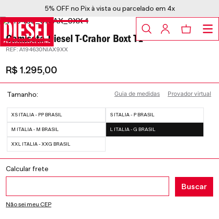
5% OFF no Pix à vista ou parcelado em 4x
Camiseta Diesel T-Crahor Boxt T1
:
A194630NIAX9XX
R$
1
.
295
,
00
Guia de medidas
Provador virtual
Tamanho
XS ITALIA - PP BRASIL
S ITALIA - P BRASIL
M ITALIA - M BRASIL
L ITALIA - G BRASIL
XXL ITALIA - XXG BRASIL
Não sei meu CEP