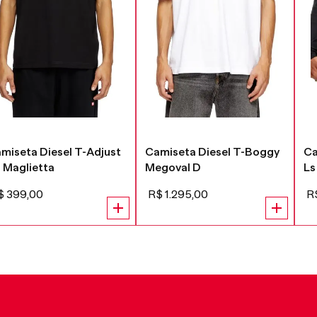
miseta Diesel T-Adjust
Camiseta Diesel T-Boggy
Ca
 Maglietta
Megoval D
Ls
$
399
,
00
R$
1
.
295
,
00
R