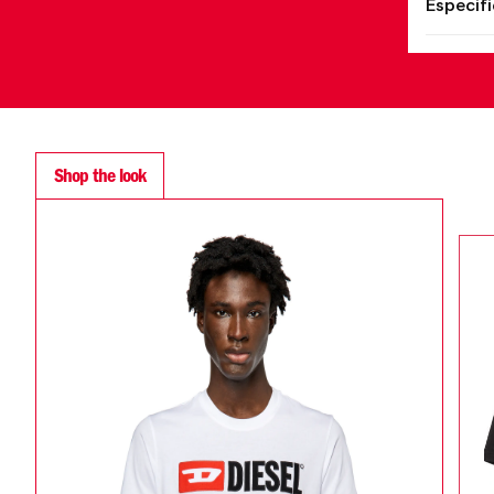
Especif
Shop the look