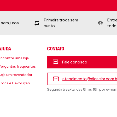
Primeira troca sem
Entr
 sem juros
custo
todo 
AJUDA
CONTATO
Encontre uma loja
Fale conosco
Perguntas frequentes
Seja um revendedor
atendimento@dieselbr.com.b
Troca e Devolução
Segunda à sexta: das 8h às 18h por e-mail