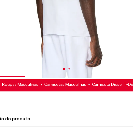
Roupas Masculinas
Camisetas Masculinas
Camiseta Diesel T-Di
ão do produto