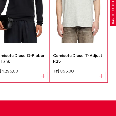
GANHE 10% OFF
miseta Diesel D-Ribber
Camiseta Diesel T-Adjust
Ca
 Tank
R25
Di
$
1
.
295
,
00
R$
855
,
00
R