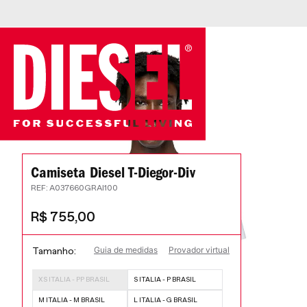
Camiseta Diesel T-Diegor-Div
:
A037660GRAI100
R$
755
,
00
Guia de medidas
Provador virtual
Tamanho
XS ITALIA - PP BRASIL
S ITALIA - P BRASIL
M ITALIA - M BRASIL
L ITALIA - G BRASIL