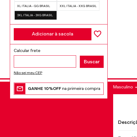
XL ITALIA - GG BRASIL
XXL ITALIA - XXG BRASIL
3XL ITALIA - 3XG BRASIL
Adicionar à sacola
Não sei meu CEP
Masculino
GANHE 10%OFF
na primeira compra
Descriç