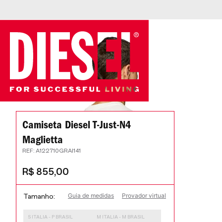
Camiseta Diesel T-Just-N4
Maglietta
:
A122710GRAI141
R$
855
,
00
Guia de medidas
Provador virtual
Tamanho
S ITALIA - P BRASIL
M ITALIA - M BRASIL