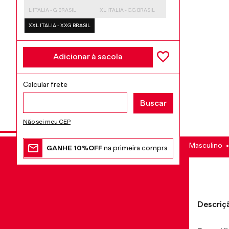
L ITALIA - G BRASIL
XL ITALIA - GG BRASIL
XXL ITALIA - XXG BRASIL
Adicionar à sacola
Não sei meu CEP
Masculino
GANHE 10%OFF
na primeira compra
Descriç