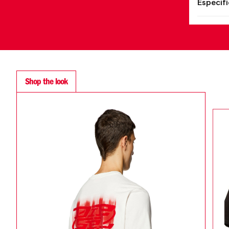
Especif
Shop the look