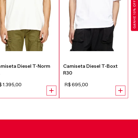
GANHE 10% OFF
miseta Diesel T-Norm
Camiseta Diesel T-Boxt
Ca
t
R30
R
$
1
.
395
,
00
R$
695
,
00
R