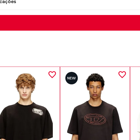
icações
NEW