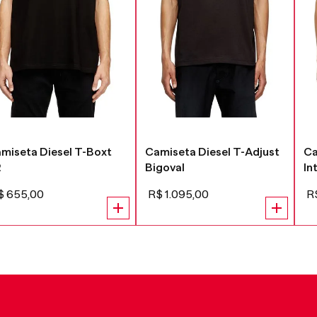
miseta Diesel T-Boxt
Camiseta Diesel T-Adjust
Ca
2
Bigoval
In
$
655
,
00
R$
1
.
095
,
00
R