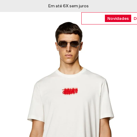
Em até 6X sem juros
Novidades
D