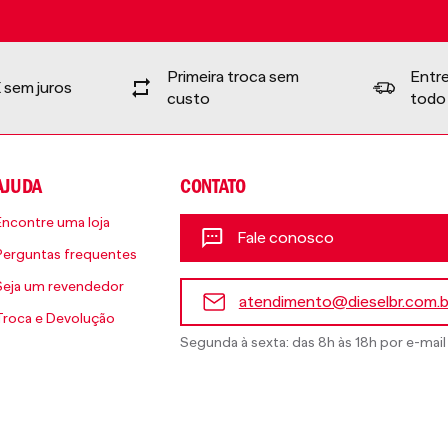
Primeira troca sem
Entr
 sem juros
custo
todo 
AJUDA
CONTATO
Encontre uma loja
Fale conosco
Perguntas frequentes
Seja um revendedor
atendimento@dieselbr.com.b
Troca e Devolução
Segunda à sexta: das 8h às 18h por e-mail