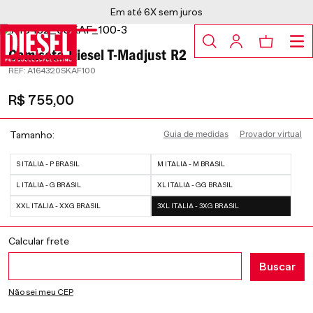
Em até 6X sem juros
Camiseta Diesel T-Madjust R2
:
A164320SKAF100
R$
755
,
00
Guia de medidas
Provador virtual
Tamanho
S ITALIA - P BRASIL
M ITALIA - M BRASIL
L ITALIA - G BRASIL
XL ITALIA - GG BRASIL
XXL ITALIA - XXG BRASIL
3XL ITALIA - 3XG BRASIL
Não sei meu CEP