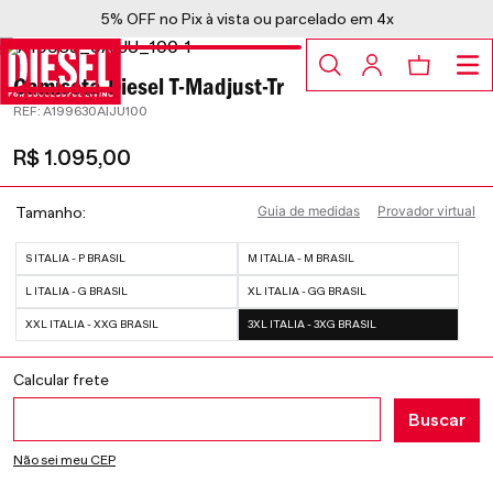
5% OFF no Pix à vista ou parcelado em 4x
Camiseta Diesel T-Madjust-Tr
:
A199630AIJU100
R$
1
.
095
,
00
Guia de medidas
Provador virtual
Tamanho
S ITALIA - P BRASIL
M ITALIA - M BRASIL
L ITALIA - G BRASIL
XL ITALIA - GG BRASIL
XXL ITALIA - XXG BRASIL
3XL ITALIA - 3XG BRASIL
Não sei meu CEP