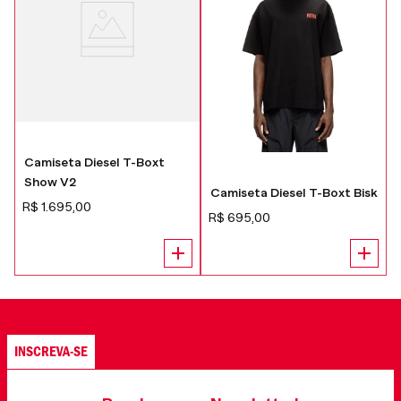
Camiseta Diesel T-Boxt
Show V2
4
Camiseta Diesel T-Boxt Bisk
R$
1
.
695
,
00
R$
695
,
00
INSCREVA-SE