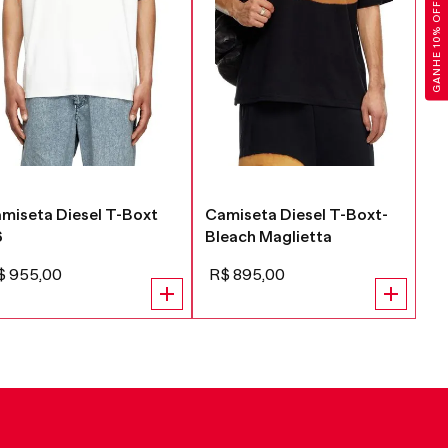
GANHE 10% OFF
miseta Diesel T-Boxt
Camiseta Diesel T-Boxt-
Ca
6
Bleach Maglietta
N3
R
$
955
,
00
R$
895
,
00
R