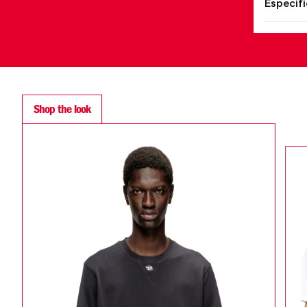
Especif
Shop the look
SALE