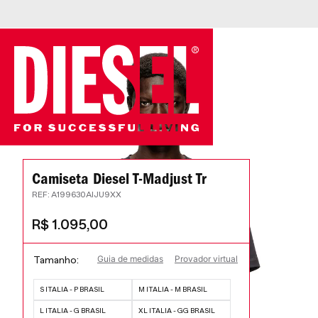
Camiseta Diesel T-Madjust Tr
:
A199630AIJU9XX
R$
1
.
095
,
00
Guia de medidas
Provador virtual
Tamanho
S ITALIA - P BRASIL
M ITALIA - M BRASIL
L ITALIA - G BRASIL
XL ITALIA - GG BRASIL