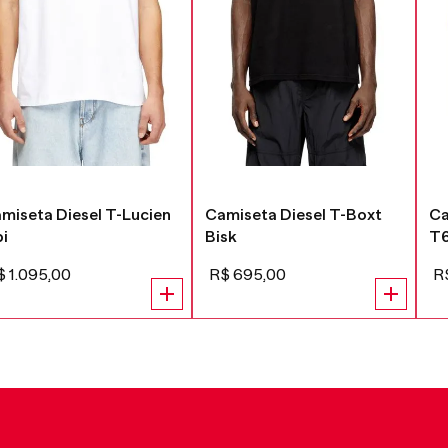
miseta Diesel T-Lucien
Camiseta Diesel T-Boxt
Ca
bi
Bisk
T
$
1
.
095
,
00
R$
695
,
00
R