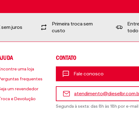
Primeira troca sem
Entr
 sem juros
custo
todo 
AJUDA
CONTATO
Encontre uma loja
Fale conosco
Perguntas frequentes
Seja um revendedor
atendimento@dieselbr.com.b
Troca e Devolução
Segunda à sexta: das 8h às 18h por e-mail