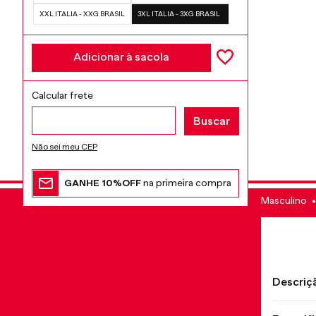
XXL ITALIA - XXG BRASIL
3XL ITALIA - 3XG BRASIL
Adicionar à sacola
Não sei meu CEP
GANHE 10%OFF
na primeira compra
Masculino
Descriç