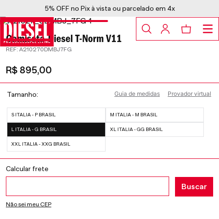
5% OFF no Pix à vista ou parcelado em 4x
Camiseta Diesel T-Norm V11
:
A210270DMBJ7FG
R$
895
,
00
Guia de medidas
Provador virtual
Tamanho
S ITALIA - P BRASIL
M ITALIA - M BRASIL
L ITALIA - G BRASIL
XL ITALIA - GG BRASIL
XXL ITALIA - XXG BRASIL
Não sei meu CEP