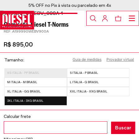
5% OFF no Pix à vista ou parcelado em 4x
Camiseta Diesel T-Norms
:
A199990WEBV900A
R$
895
,
00
Guia de medidas
Provador virtual
Tamanho
XS ITALIA - PP BRASIL
S ITALIA - P BRASIL
M ITALIA - M BRASIL
L ITALIA - G BRASIL
XL ITALIA - GG BRASIL
XXL ITALIA - XXG BRASIL
3XL ITALIA - 3XG BRASIL