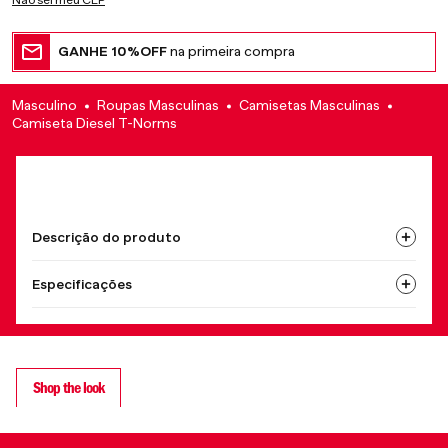
Não sei meu CEP
GANHE 10%OFF
na primeira compra
Masculino
Roupas Masculinas
Camisetas Masculinas
Camiseta Diesel T-Norms
Descrição do produto
Especificações
Shop the look