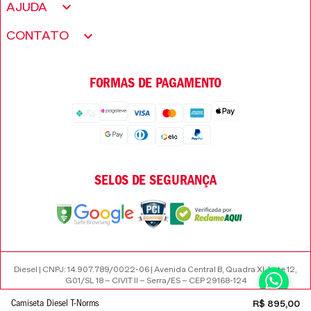
Meus pedidos
AJUDA
Fundação Only The Brave
Minha conta
Encontre uma loja
CONTATO
Trabalhe conosco
Wishlist
Perguntas frequentes
Seja um revendedor
FORMAS DE PAGAMENTO
Trocas e Devoluções
SELOS DE SEGURANÇA
Diesel | CNPJ: 14.907.789/0022-06 | Avenida Central B, Quadra XI, Lote 12,
G01/SL 18 – CIVIT II – Serra/ES – CEP 29168-124
Camiseta Diesel T-Norms
R$
895
,
00