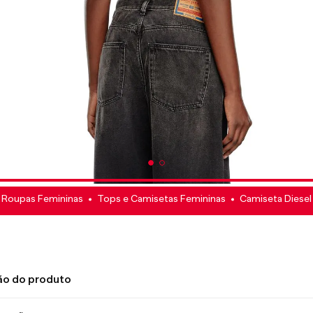
Roupas Femininas
Tops e Camisetas Femininas
Camiseta Diesel
ão do produto