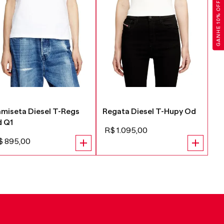
GANHE 10% OFF
miseta Diesel T-Regs
Regata Diesel T-Hupy Od
Re
 Q1
Mi
R$
1
.
095
,
00
$
895
,
00
R