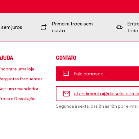
Primeira troca sem
Entr
 sem juros
custo
todo 
AJUDA
CONTATO
Encontre uma loja
Fale conosco
Perguntas frequentes
Seja um revendedor
atendimento@dieselbr.com.b
Troca e Devolução
Segunda à sexta: das 8h às 18h por e-mail