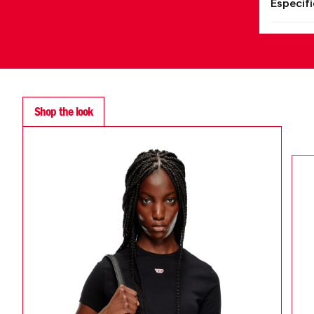
Especif
Shop the look