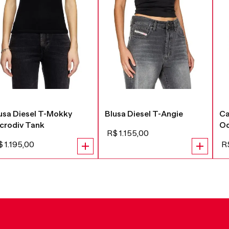
usa Diesel T-Mokky
Blusa Diesel T-Angie
Ca
crodiv Tank
Od
R$
1
.
155
,
00
$
1
.
195
,
00
R