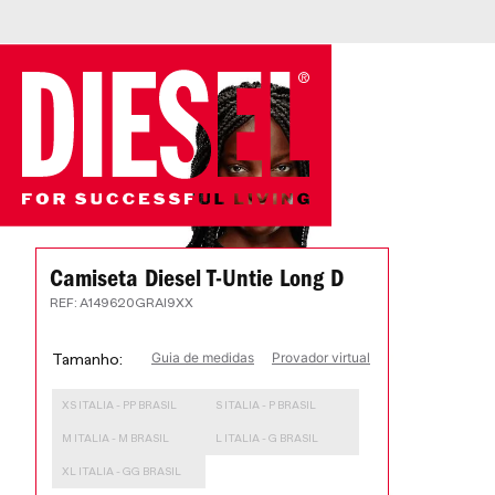
Camiseta Diesel T-Untie Long D
:
A149620GRAI9XX
Guia de medidas
Provador virtual
Tamanho
XS ITALIA - PP BRASIL
S ITALIA - P BRASIL
M ITALIA - M BRASIL
L ITALIA - G BRASIL
XL ITALIA - GG BRASIL