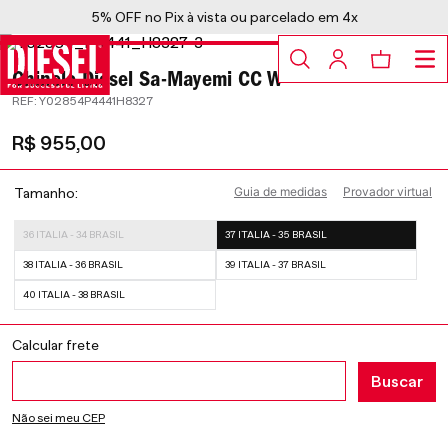
5% OFF no Pix à vista ou parcelado em 4x
Chinelo Diesel Sa-Mayemi CC W
:
Y02854P4441H8327
R$
955
,
00
Guia de medidas
Provador virtual
Tamanho
36 ITALIA - 34 BRASIL
37 ITALIA - 35 BRASIL
38 ITALIA - 36 BRASIL
39 ITALIA - 37 BRASIL
40 ITALIA - 38 BRASIL
Não sei meu CEP