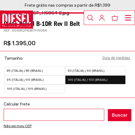
Frete grátis nas compras a partir de R$1.399
Cinto Diesel B-1DR Rev II Belt
:
X09812P6367H5064
R$
1
.
395
,
00
Guia de medidas
Tamanho
85 (ITÁLIA) / 85 (BRASIL)
90 (ITÁLIA) / 90 (BRASIL)
95 (ITÁLIA) / 95 (BRASIL)
100 (ITÁLIA) / 100 (BRASIL)
105 (ITÁLIA) / 105 (BRASIL)
Não sei meu CEP