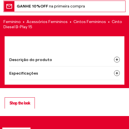
GANHE 10%OFF
na primeira compra
Feminino
Acessórios Femininos
Cintos Femininos
Cinto
Diesel B-Play 15
Descrição do produto
Especificações
Shop the look