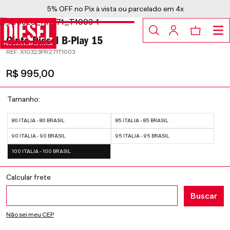
5% OFF no Pix à vista ou parcelado em 4x
Cinto Diesel B-Play 15
:
X10323PR271T1003
R$
995
,
00
Tamanho
80 ITALIA - 80 BRASIL
85 ITALIA - 85 BRASIL
90 ITALIA - 90 BRASIL
95 ITALIA - 95 BRASIL
100 ITALIA - 100 BRASIL
Não sei meu CEP