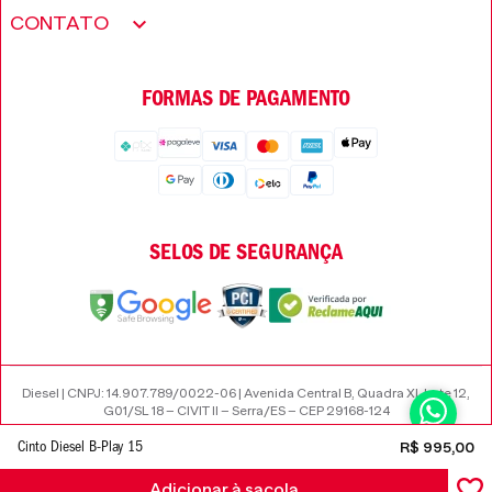
Minha conta
Encontre uma loja
CONTATO
Trabalhe conosco
Wishlist
Perguntas frequentes
Seja um revendedor
FORMAS DE PAGAMENTO
Trocas e Devoluções
SELOS DE SEGURANÇA
Diesel | CNPJ: 14.907.789/0022-06 | Avenida Central B, Quadra XI, Lote 12,
G01/SL 18 – CIVIT II – Serra/ES – CEP 29168-124
Cinto Diesel B-Play 15
R$
995
,
00
Adicionar à sacola