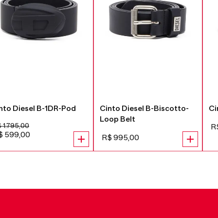
nto Diesel B-1DR-Pod
Cinto Diesel B-Biscotto-
Ci
Loop Belt
$
1
.
795
,
00
R
$
599
,
00
R$
995
,
00