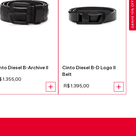
GANHE 10% OFF
nto Diesel B-Archive II
Cinto Diesel B-D Logo II
Ci
Belt
Be
$
1
.
355
,
00
R$
1
.
395
,
00
R