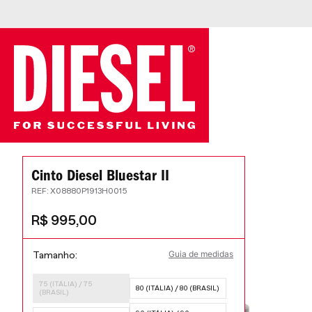
Cinto Diesel Bluestar II
:
X08880P1913H0015
R$
995
,
00
Guia de medidas
Tamanho
75 (ITÁLIA) / 75
80 (ITÁLIA) / 80 (BRASIL)
(BRASIL)