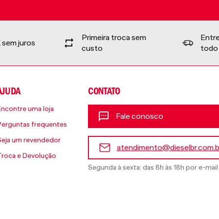
Primeira troca sem
Entr
 sem juros
custo
todo 
AJUDA
CONTATO
Encontre uma loja
Fale conosco
Perguntas frequentes
Seja um revendedor
atendimento@dieselbr.com.b
Troca e Devolução
Segunda à sexta: das 8h às 18h por e-mail