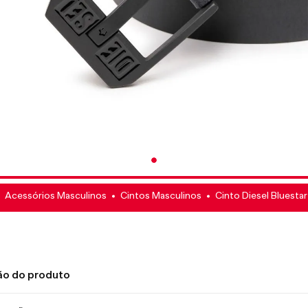
Acessórios Masculinos
Cintos Masculinos
Cinto Diesel Bluestar 
ão do produto