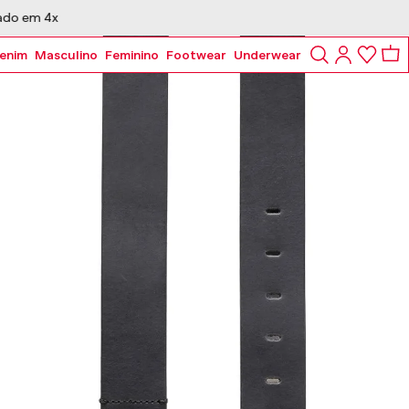
enim
Masculino
Feminino
Footwear
Underwear