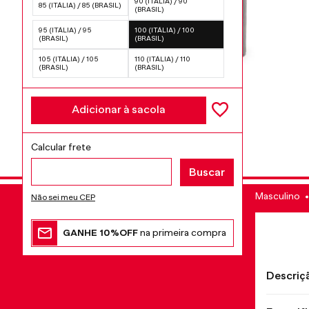
90 (ITÁLIA) / 90
85 (ITÁLIA) / 85 (BRASIL)
(BRASIL)
95 (ITÁLIA) / 95
100 (ITÁLIA) / 100
(BRASIL)
(BRASIL)
105 (ITÁLIA) / 105
110 (ITÁLIA) / 110
(BRASIL)
(BRASIL)
Adicionar à sacola
Masculino
Não sei meu CEP
GANHE 10%OFF
na primeira compra
Descriç