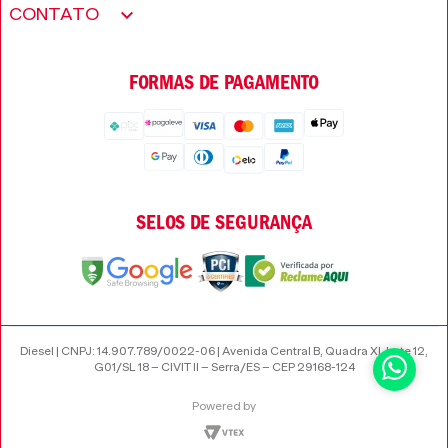
Minha conta
Encontre uma loja
CONTATO
Trabalhe conosco
Wishlist
Perguntas frequentes
Seja um revendedor
FORMAS DE PAGAMENTO
Trocas e Devoluções
SELOS DE SEGURANÇA
Diesel | CNPJ: 14.907.789/0022-06 | Avenida Central B, Quadra XI, Lote 12,
G01/SL 18 – CIVIT II – Serra/ES – CEP 29168-124