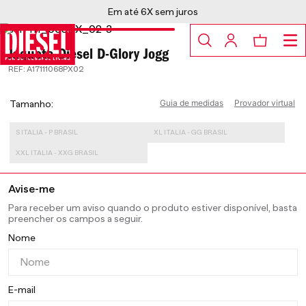
5% OFF no Pix à vista ou parcelado em 4x
Jaqueta Diesel D-Glory Jogg
:
A17111068PX02
Guia de medidas
Provador virtual
Tamanho
S ITALIA - P BRASIL
XL ITALIA - GG BRASIL
XXL ITALIA - XXG BRASIL