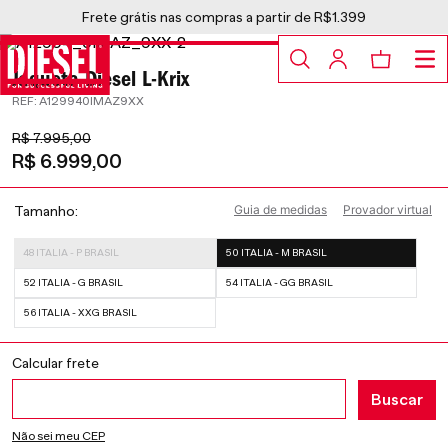
Frete grátis nas compras a partir de R$1.399
Jaqueta Diesel L-Krix
:
A129940IMAZ9XX
R$
7
.
995
,
00
R$
6
.
999
,
00
Guia de medidas
Provador virtual
Tamanho
48 ITALIA - P BRASIL
50 ITALIA - M BRASIL
52 ITALIA - G BRASIL
54 ITALIA - GG BRASIL
56 ITALIA - XXG BRASIL
Não sei meu CEP