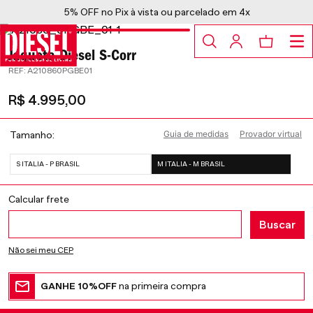
5% OFF no Pix à vista ou parcelado em 4x
Jaqueta Diesel S-Corr
:
A210860PGBE01
R$
4
.
995
,
00
Guia de medidas
Provador virtual
Tamanho
S ITALIA - P BRASIL
M ITALIA - M BRASIL
Não sei meu CEP
GANHE 10%OFF
na primeira compra