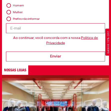
Homem
Mulher
Prefiro não informar
GANHE 10% OFF
Ao continuar, você concorda com a nossa
Politica de
Privacidade
Enviar
NOSSAS LOJAS