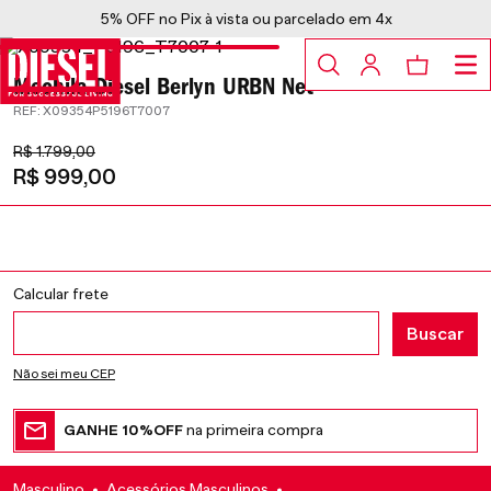
5% OFF no Pix à vista ou parcelado em 4x
Mochila Diesel Berlyn URBN Net
:
X09354P5196T7007
R$
1
.
799
,
00
R$
999
,
00
Não sei meu CEP
GANHE 10%OFF
na primeira compra
Masculino
Acessórios Masculinos