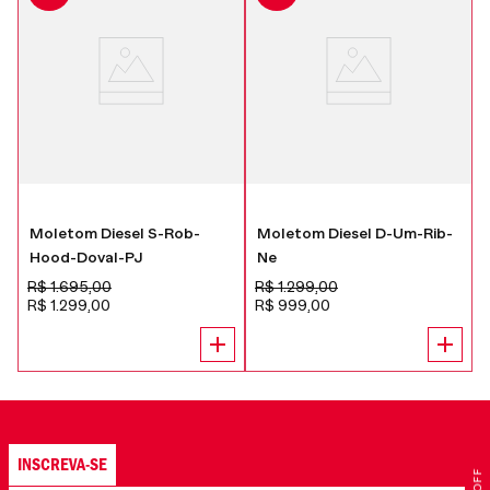
Moletom Diesel S-Rob-
Moletom Diesel D-Um-Rib-
Hood-Doval-PJ
Ne
R$
1
.
695
,
00
R$
1
.
299
,
00
R$
1
.
299
,
00
R$
999
,
00
INSCREVA-SE