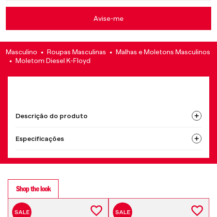
Masculino
Roupas Masculinas
Malhas e Moletons Masculinos
Moletom Diesel K-Floyd
Descrição do produto
Especificações
Shop the look
SALE
SALE