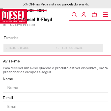
5% OFF no Pix à vista ou parcelado em 4x
Moletom Diesel K-Floyd
:
A124470BNBD93R
Tamanho
L ITALIA - G BRASIL
XL ITALIA - GG BRASIL