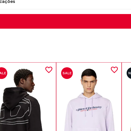
icações
ALE
SALE