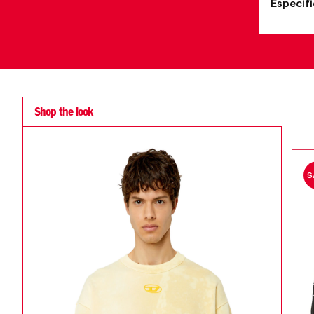
Especif
Shop the look
ALE
SALE
S