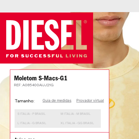
Moletom S-Macs-G1
:
A085400AIJJ21G
Guia de medidas
Provador virtual
Tamanho
S ITALIA - P BRASIL
M ITALIA - M BRASIL
L ITALIA - G BRASIL
XL ITALIA - GG BRASIL