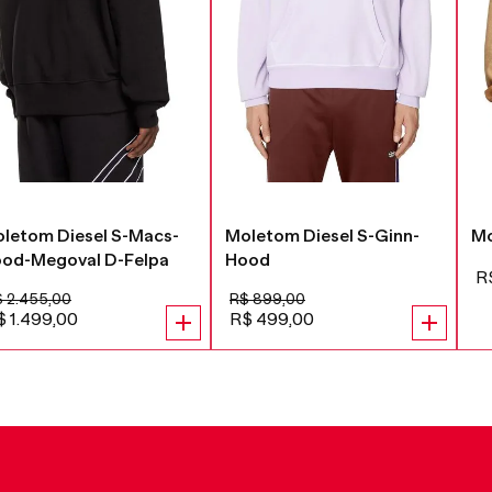
letom Diesel S-Macs-
Moletom Diesel S-Ginn-
Mo
od-Megoval D-Felpa
Hood
R
$
2
.
455
,
00
R$
899
,
00
$
1
.
499
,
00
R$
499
,
00