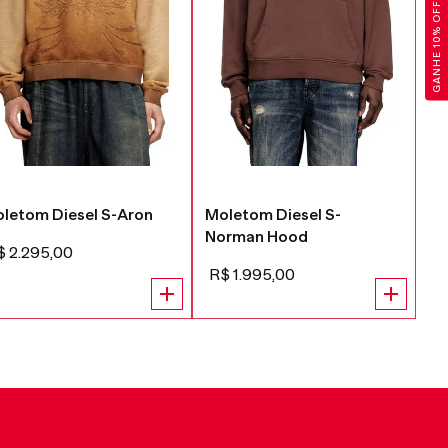
GANHE 10% OFF
letom Diesel S-Aron
Moletom Diesel S-
Mo
Norman Hood
H
$
2
.
295
,
00
R$
1
.
995
,
00
R