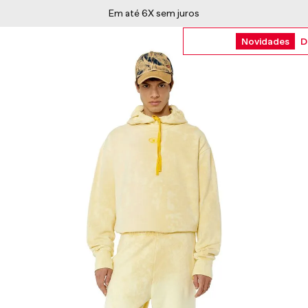
5% OFF no Pix à vista ou parcelado em 4x
Novidades
D