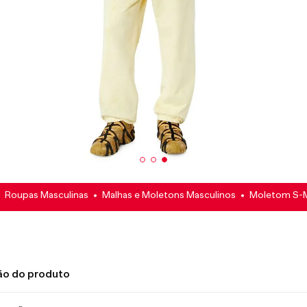
Roupas Masculinas
Malhas e Moletons Masculinos
Moletom S-
ão do produto