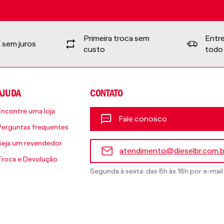
Primeira troca sem
Entr
 sem juros
custo
todo 
AJUDA
CONTATO
Encontre uma loja
Fale conosco
Perguntas frequentes
Seja um revendedor
atendimento@dieselbr.com.b
Troca e Devolução
Segunda à sexta: das 8h às 18h por e-mail