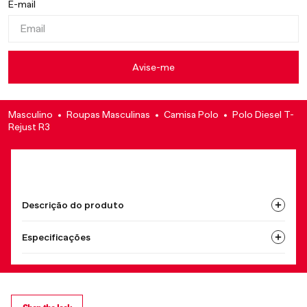
Masculino
Roupas Masculinas
Camisa Polo
Polo Diesel T-
Rejust R3
Descrição do produto
Especificações