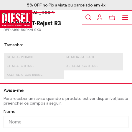
5% OFF no Pix à vista ou parcelado em 4x
Polo Diesel T-Rejust R3
:
A169150PKAL9XX
Tamanho
S ITALIA - P BRASIL
M ITALIA - M BRASIL
L ITALIA - G BRASIL
XL ITALIA - GG BRASIL
XXL ITALIA - XXG BRASIL