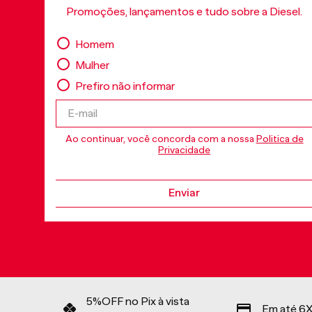
Promoções, lançamentos e tudo sobre a Diesel.
Homem
Mulher
Prefiro não informar
Ao continuar, você concorda com a nossa
Politica de
Privacidade
Enviar
5%OFF no Pix à vista
Em até 6X