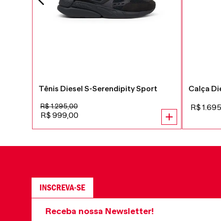
Tênis Diesel S-Serendipity Sport
Calça Di
R$
1
.
295
,
00
R$
1
.
69
R$
999
,
00
INSCREVA-SE
Receba nossa Newsletter!