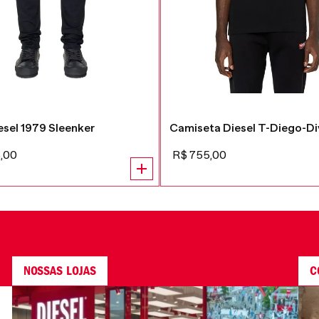
esel 1979 Sleenker
Camiseta Diesel T-Diego-Di
5
,
00
R$
755
,
00
NOSSAS LOJAS
C