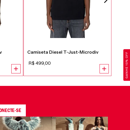
v
Camiseta Diesel T-Just-Microdiv
GANHE 10% OFF
R$
499
,
00
ONECTE-SE