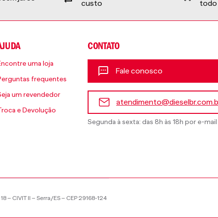
custo
todo 
AJUDA
CONTATO
Encontre uma loja
Fale conosco
Perguntas frequentes
Seja um revendedor
atendimento@dieselbr.com.b
Troca e Devolução
Segunda à sexta: das 8h às 18h por e-mail
18 – CIVIT II – Serra/ES – CEP 29168-124