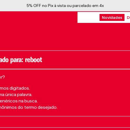
5% OFF no Pix à vista ou parcelado em 4x
Novidades
D
reboot
er?
rmos digitados.
ma única palavra.
genéricos na busca.
sinônimos do termo desejado.