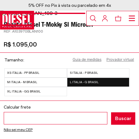
5% OFF no Pix à vista ou parcelado em 4x
Regata Diesel T-Mokky Sl Microdiv
:
A103970BLAN100
R$
1
.
095
,
00
Guia de medidas
Provador virtual
Tamanho
XS ITALIA - PP BRASIL
S ITALIA - P BRASIL
M ITALIA - M BRASIL
L ITALIA - G BRASIL
XL ITALIA - GG BRASIL
Não sei meu CEP