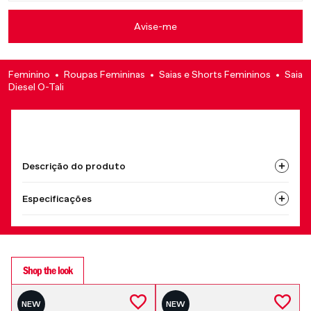
Feminino
Roupas Femininas
Saias e Shorts Femininos
Saia
Diesel O-Tali
Descrição do produto
Especificações
Shop the look
NEW
NEW