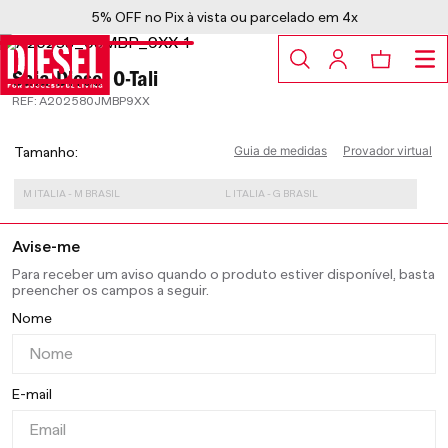
5% OFF no Pix à vista ou parcelado em 4x
Saia Diesel O-Tali
:
A202580JMBP9XX
Guia de medidas
Provador virtual
Tamanho
M ITALIA - M BRASIL
L ITALIA - G BRASIL